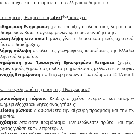
υσες αρχές και τα σωματεία του ελληνικού δημοσίου.
dda
εσία Άμεσης Ενημέρωσης
alert
παρέχει:
αθημερινή Ενημέρωση
(μέσω email) για όλους τους Δημόσιους
νδιαφέρουν, βάσει συγκεκριμένων κριτηρίων αναζήτησης.
μεση λήψη στο email
, μόλις γίνει η δημοσίευση ενός σχετικο
κάστοτε διακήρυξης.
λήρης κάλυψη
σε όλες τις γεωγραφικές περιφέρειες της Ελλάδο
λληνικού Δημοσίου.
νημέρωση για Πρωτογενή Εγκεκριμένα Αιτήματα
(χωρίς 
ιαγωνισμούς Δημοσίου (πρόθεση δημοσίευσης μελλοντικών διαγων
υνεχής Ενημέρωση
για Επιχορηγούμενα Προγράμματα ΕΣΠΑ και Ε
ναι τα οφέλη από τη χρήση της Πλατφόρμας?
ξοικονόμηση πόρων
: Κερδίζετε χρόνο, ενέργεια και αποφ
αθημερινές χειροκίνητες αναζητήσεις).
είωση ρίσκου
: Διασφαλίζετε την σίγουρη πρόσβαση και την π
ημοσίου.
αχύτητα
: Αποκτάτε προβάδισμα. Ενημερώνεστε πρώτοι και προετ
χοντας γνώση εκ των προτέρων.