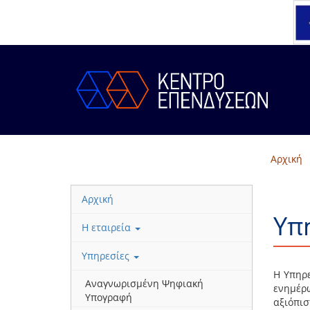
Αρχική
Αρχική
Υπ
Η εταιρεία
Υπηρεσίες
Η Υπηρ
Αναγνωρισμένη Ψηφιακή
ενημέρ
Υπογραφή
αξιόπι