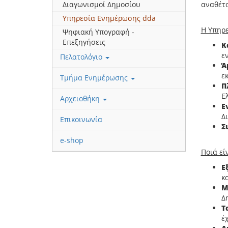
Διαγωνισμοί Δημοσίου
αναθέτο
Υπηρεσία Ενημέρωσης dda
H Υπηρ
Ψηφιακή Υπογραφή -
Επεξηγήσεις
Κ
ε
Πελατολόγιο
Ά
ε
Τμήμα Ενημέρωσης
Π
Ε
Αρχειοθήκη
Ε
Δ
Επικοινωνία
Σ
e-shop
Ποιά εί
Ε
κ
Μ
Δ
Τ
έ