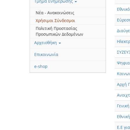
Τμήμα Ενημέρωσης
Eθνικ
Νέα - Ανακοινώσεις
Εύρεσ
Χρήσιμοι Σύνδεσμοι
Πολιτική Προστασίας
Διαύγε
Προσωπικών Δεδομένων
Ηλεκτρ
Αρχειοθήκη
ΣΥΖΕΥΞ
Επικοινωνία
Ψηφια
e-shop
Κοινω
Aρχή 
Ανοιχ
Γενική
Εθνική
Ε.Ε γι