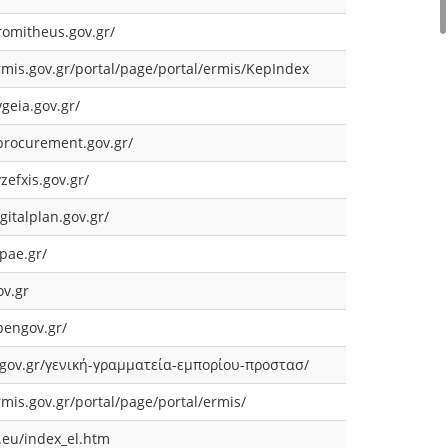
romitheus.gov.gr/
mis.gov.gr/portal/page/portal/ermis/KepIndex
vgeia.gov.gr/
procurement.gov.gr/
zefxis.gov.gr/
gitalplan.gov.gr/
pae.gr/
ov.gr
pengov.gr/
ov.gr/γενική-γραμματεία-εμπορίου-προστασ/
mis.gov.gr/portal/page/portal/ermis/
.eu/index_el.htm