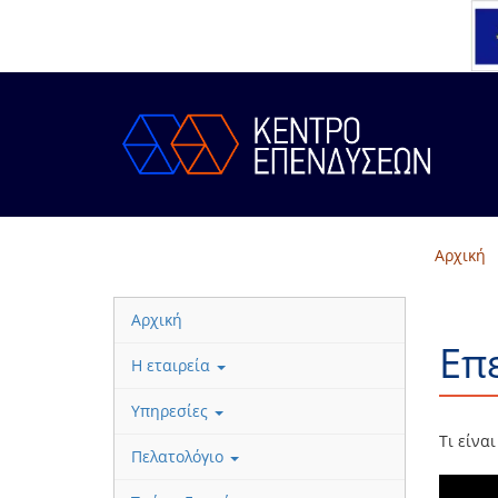
Αρχική
Αρχική
Επ
Η εταιρεία
Υπηρεσίες
Τι είνα
Πελατολόγιο