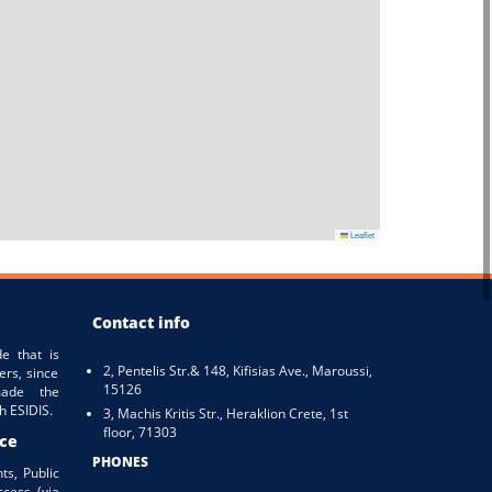
Leaflet
Contact info
e that is
2, Pentelis Str.& 148, Kifisias Ave., Maroussi,
ers, since
15126
ade the
h ESIDIS.
3, Machis Kritis Str., Heraklion Crete, 1st
floor, 71303
ice
PHONES
ts, Public
ccess (via