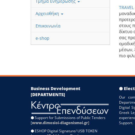
Τμήμα Ενημέρωσης
TRAVEL
Αρχειοθήκη
μοναδικ
προτερ
στους π
Επικοινωνία
δίκτυο 
σας προ
e-shop
ομαδική
μέσων, 
πιο φιλ
Business Development
⬢ Elect
[DEPARTMENTS]
Our com
Departme
Digital 
Greek Le
⬢
Support for Submissions of Public Tenders
experien
[
www.dimosioi-diagonismoi.gr
]
Support.
⬢
ESHOP Digital Signature/ USB TOKEN