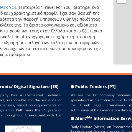
 FOR YOU
H εταιρεία "Travel For You" διατηρεί ένα
ό και χαρακτηριστικό προφίλ, έχει σαν βασική της
αιότητα την παροχή υπηρεσιών υψηλής ποιότητας
ελάτες της. Το άριστα οργανωμένο και αξιόπιστο
αντιπροσώπων τους στην Ελλάδα και στο Εξωτερικό
σκαλεί σε μία γρήγορη και ευχάριστη ατομική ή
 εκδρομή με επιλογή των καλύτερων μεταφορικών
ξενοδοχείων και εστιατορίων που προσφέρουν την
ική ατμόσφαιρα.
ronic/ Digital Signature [ES]
⬢ Public Tenders [PT]
pany has a specialized Technical
We are the 1st company nationwid
nt, responsible for the issuance of
specialized in Electronic Public Tend
Signatures, based on requirements of
the Greek Legal Framework m
gislation. With more than 5 years of
submission of Bids mandatory throug
ce throughout Greece and with Full
dda
⬢ Alert
Information Serv
Daily Update (alerts) on Procuremen
Tenders and Project Notices. Full a