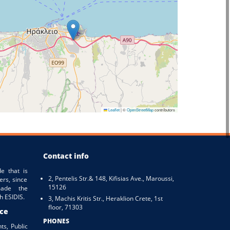
Leaflet
|
©
OpenStreetMap
contributors
Contact info
e that is
2, Pentelis Str.& 148, Kifisias Ave., Maroussi,
ers, since
15126
ade the
h ESIDIS.
3, Machis Kritis Str., Heraklion Crete, 1st
floor, 71303
ice
PHONES
ts, Public