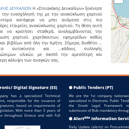
ΑΚΗΣ ΔΕΥΚΑΛΙΩΝ
Η «Στειακάκης Δευκαλίων» ξεκίνησε
3 την ενασχόλησή της με την ανακύκλωση χαρτιού
ύντομα κατάφερε να μπει ανάμεσα στις πιο
ρες εταιρείες ανακύκλωσης χαρτιού. Τη θέση αυτή
ρε να κρατήσει σταθερά, αναλαμβάνοντας την
λωση χαρτιού, χαρτόκουτων, εφημερίδων καθώς
και βιβλίων από όλη την Κρήτη. Σήμερα, διαθέτει …
τητα αυτοκίνητα και …κάδους συλλογής
λώσιμων υλικών, με σκοπό την αμεσότερη και
ερη κάλυψη των αναγκών σας.
ronic/ Digital Signature [ES]
⬢ Public Tenders [PT]
pany has a specialized Technical
We are the 1st company nationwid
nt, responsible for the issuance of
specialized in Electronic Public Tend
Signatures, based on requirements of
the Greek Legal Framework m
gislation. With more than 5 years of
submission of Bids mandatory throug
ce throughout Greece and with Full
dda
⬢ Alert
Information Serv
Daily Update (alerts) on Procuremen