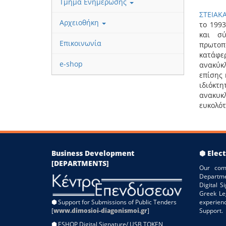
Τμήμα Ενημέρωσης
ΣΤΕΙΑΚ
Αρχειοθήκη
το 199
και σ
Επικοινωνία
πρωτοπό
κατάφε
e-shop
ανακύκ
επίσης 
ιδιόκ
ανακυκ
ευκολότ
Business Development
⬢ Elect
[DEPARTMENTS]
Our com
Departme
Digital 
Greek Le
⬢
Support for Submissions of Public Tenders
experien
[
www.dimosioi-diagonismoi.gr
]
Support.
⬢
ESHOP Digital Signature/ USB TOKEN