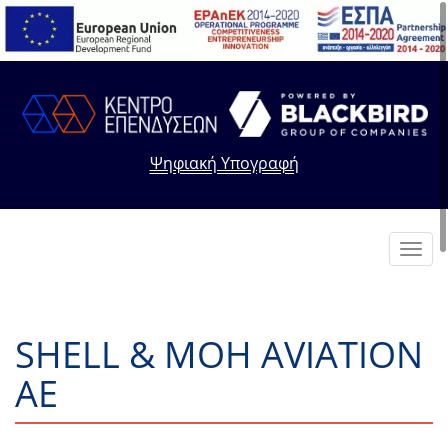
Ψηφιακή Υπογραφή
Toggl
navig
SHELL & MOH AVIATION
AE