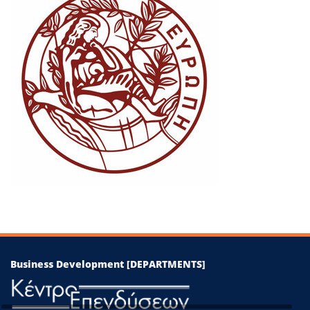
−
Leaflet
|
©
OpenStreetMap
contributors
Business Development [DEPARTMENTS]