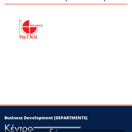
+
−
Leaflet
|
©
OpenStreetMap
contributors
Business Development [DEPARTMENTS]