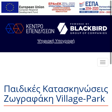
Ψηφιακή Υπογραφή
Toggl
navig
Παιδικές Κατασκηνώσεις
Ζωγραφάκη Village-Park