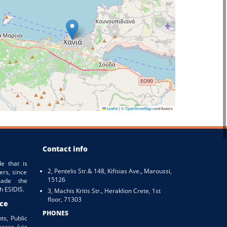
Leaflet
|
©
OpenStreetMap
contributors
Contact info
e that is
2, Pentelis Str.& 148, Kifisias Ave., Maroussi,
ers, since
15126
ade the
h ESIDIS.
3, Machis Kritis Str., Heraklion Crete, 1st
floor, 71303
ice
PHONES
ts, Public
ccess (via