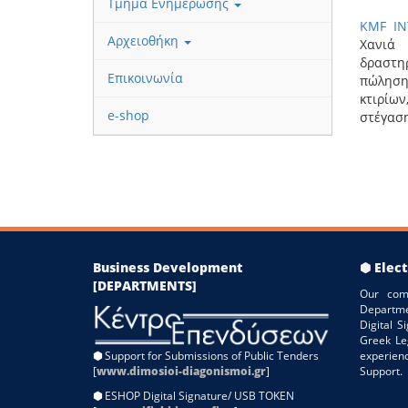
Τμήμα Ενημέρωσης
KMF I
Αρχειοθήκη
Χανιά
δραστηρ
Επικοινωνία
πώληση
κτιρίω
e-shop
στέγαση
Business Development
⬢ Elect
[DEPARTMENTS]
Our com
Departme
Digital 
Greek Le
⬢
Support for Submissions of Public Tenders
experien
[
www.dimosioi-diagonismoi.gr
]
Support.
⬢
ESHOP Digital Signature/ USB TOKEN