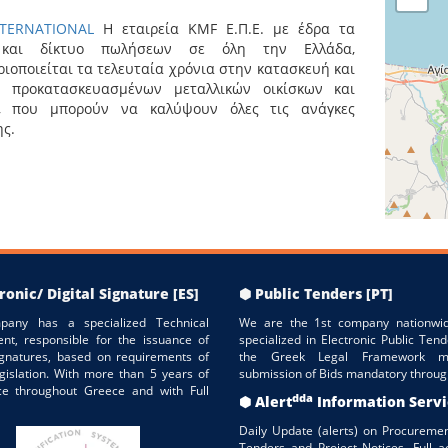
NTERNATIONAL
Η εταιρεία KMF Ε.Π.Ε. με έδρα τα
 και δίκτυο πωλήσεων σε όλη την Ελλάδα,
ιοποιείται τα τελευταία χρόνια στην κατασκευή και
 προκατασκευασμένων μεταλλικών οικίσκων και
ν, που μπορούν να καλύψουν όλες τις ανάγκες
ς.
ronic/ Digital Signature [ES]
⬢ Public Tenders [PT]
pany has a specialized Technical
We are the 1st company nationwid
nt, responsible for the issuance of
specialized in Electronic Public Tend
Signatures, based on requirements of
the Greek Legal Framework m
gislation. With more than 5 years of
submission of Bids mandatory throug
ce throughout Greece and with Full
dda
⬢ Alert
Information Serv
Daily Update (alerts) on Procuremen
Tenders and Project Notices. Full a