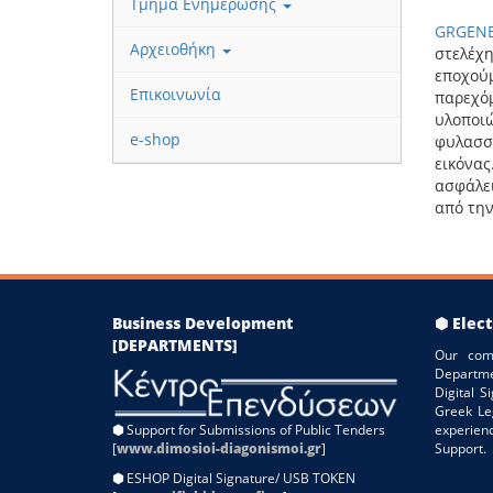
Τμήμα Ενημέρωσης
GRGENE
Αρχειοθήκη
στελέχη
εποχού
Επικοινωνία
παρεχ
υλοπο
e-shop
φυλασ
εικόνας
ασφάλει
από την
Business Development
⬢ Elect
[DEPARTMENTS]
Our com
Departme
Digital 
Greek Le
⬢
Support for Submissions of Public Tenders
experien
[
www.dimosioi-diagonismoi.gr
]
Support.
⬢
ESHOP Digital Signature/ USB TOKEN