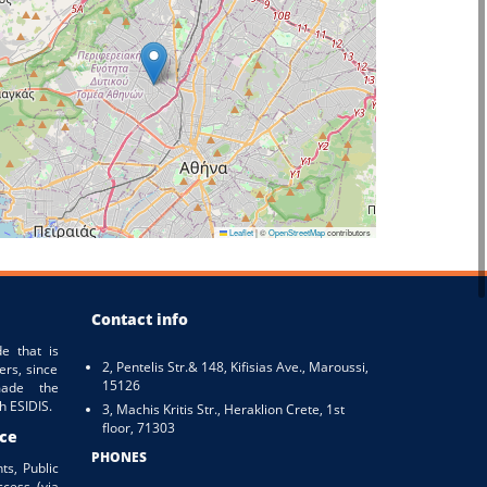
Leaflet
|
©
OpenStreetMap
contributors
Contact info
e that is
2, Pentelis Str.& 148, Kifisias Ave., Maroussi,
ers, since
15126
ade the
h ESIDIS.
3, Machis Kritis Str., Heraklion Crete, 1st
floor, 71303
ice
PHONES
ts, Public
ccess (via