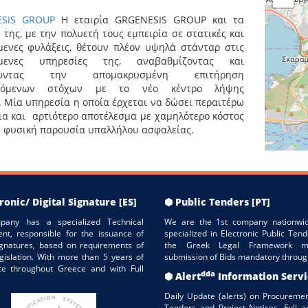
SIS
GROUP
Η εταιρία GRGENESIS GROUP και τα
 της, με την πολυετή τους εμπειρία σε στατικές και
μενες φυλάξεις, θέτουν πλέον υψηλά στάνταρ στις
όμενες υπηρεσίες της, αναβαθμίζοντας και
ιώντας την απομακρυσμένη επιτήρηση
σόμενων στόχων με το νέο κέντρο λήψης
. Μία υπηρεσία η οποία έρχεται να δώσει περαιτέρω
α και αρτιότερο αποτέλεσμα με χαμηλότερο κόστος
 φυσική παρουσία υπαλλήλου ασφαλείας.
ronic/ Digital Signature [ES]
⬢ Public Tenders [PT]
pany has a specialized Technical
We are the 1st company nationwid
nt, responsible for the issuance of
specialized in Electronic Public Tend
Signatures, based on requirements of
the Greek Legal Framework m
gislation. With more than 5 years of
submission of Bids mandatory throug
ce throughout Greece and with Full
dda
⬢ Alert
Information Serv
Daily Update (alerts) on Procuremen
Tenders and Project Notices. Full a