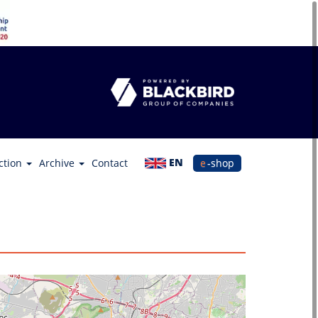
EN
ction
Archive
Contact
e-shop