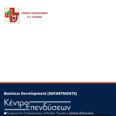
+
−
Leaflet
|
©
OpenStreetMap
contributors
Business Development [DEPARTMENTS]
⬢
Support for Submissions of Public Tenders [
www.dimosioi-