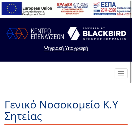
Ψηφιακή Υπογραφή
Toggl
navig
Γενικό Νοσοκομείο Κ.Υ
Σητείας