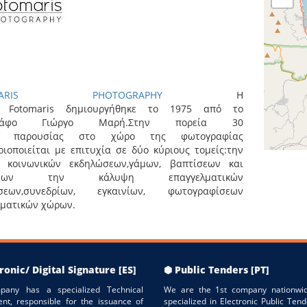
OMARIS PHOTOGRAPHY
Η
α Fotomaris δημιουργήθηκε το 1975 από το
γράφο Γιώργο Μαρή.Στην πορεία 30
ν παρουσίας στο χώρο της φωτογραφίας
ιοποιείται με επιτυχία σε δύο κύριους τομείς:την
 κοινωνικών εκδηλώσεων,γάμων, βαπτίσεων και
ώσεων την κάλυψη επαγγελματικών
σεων,συνεδρίων, εγκαινίων, φωτογραφίσεων
λματικών χώρων.
ronic/ Digital Signature [ES]
⬢ Public Tenders [PT]
pany has a specialized Technical
We are the 1st company nationwid
nt, responsible for the issuance of
specialized in Electronic Public Tend