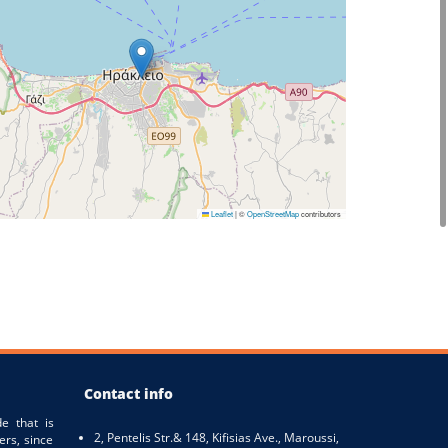
Leaflet
|
©
OpenStreetMap
contributors
Contact info
e that is
2, Pentelis Str.& 148, Kifisias Ave., Maroussi,
ers, since