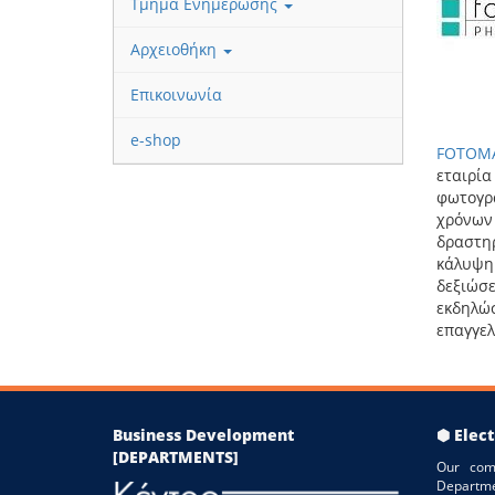
Τμήμα Ενημέρωσης
Αρχειοθήκη
Επικοινωνία
e-shop
FOT
εταιρί
φωτο
χρόνω
δραστηρ
κάλυψη
δεξι
εκδηλώ
επαγγε
Business Development
⬢ Elect
[DEPARTMENTS]
Our com
Departme