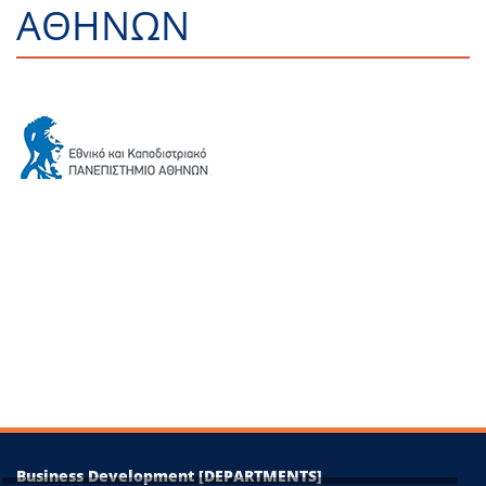
ΑΘΗΝΩΝ
+
−
Leaflet
|
©
OpenStreetMap
contributors
Business Development [DEPARTMENTS]