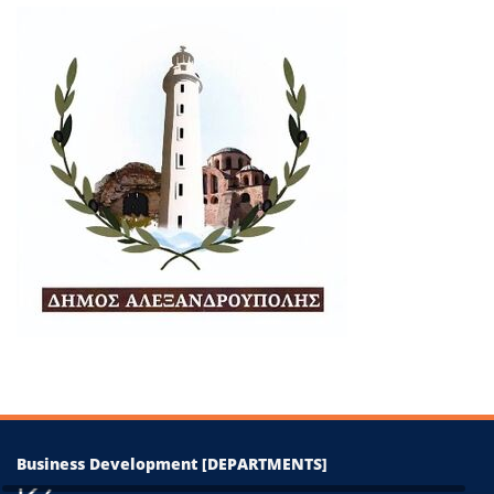
+
−
Leaflet
|
©
OpenStreetMap
contributors
Business Development [DEPARTMENTS]