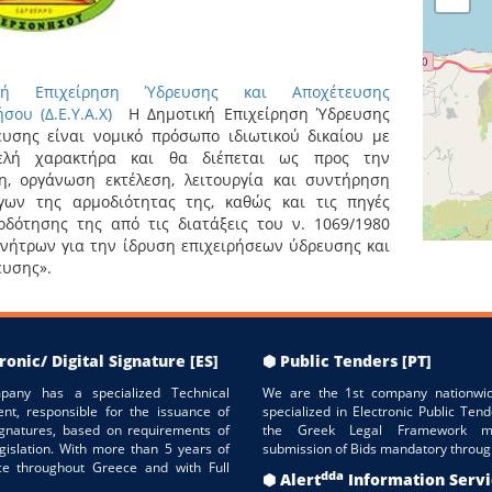
ική Επιχείρηση Ύδρευσης και Αποχέτευσης
σου (Δ.Ε.Υ.Α.Χ)
Η Δημοτική Επιχείρηση Ύδρευσης
ευσης είναι νομικό πρόσωπο ιδιωτικού δικαίου με
ελή χαρακτήρα και θα διέπεται ως προς την
ση, οργάνωση εκτέλεση, λειτουργία και συντήρηση
γων της αρμοδιότητας της, καθώς και τις πηγές
οδότησης της από τις διατάξεις του ν. 1069/1980
ινήτρων για την ίδρυση επιχειρήσεων ύδρευσης και
ευσης».
ronic/ Digital Signature [ES]
⬢ Public Tenders [PT]
pany has a specialized Technical
We are the 1st company nationwid
nt, responsible for the issuance of
specialized in Electronic Public Tend
Signatures, based on requirements of
the Greek Legal Framework m
gislation. With more than 5 years of
submission of Bids mandatory throug
ce throughout Greece and with Full
dda
⬢ Alert
Information Serv