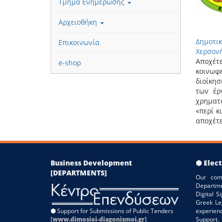
Τμήμα Ενημέρωσης
Αρχειοθήκη
Δημοτ
Επικοινωνία
Χερσονή
Αποχέτ
e-shop
κοινωφ
διοίκη
των έρ
χρηματ
«περί κ
αποχέτ
Business Development
⬢ Elect
[DEPARTMENTS]
Our com
Departme
Digital 
Greek Le
⬢
Support for Submissions of Public Tenders
experien
[
www.dimosioi-diagonismoi.gr
]
Support.