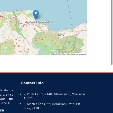
Leaflet
|
©
OpenStreetMap
contributors
Contact info
e that is
2, Pentelis Str.& 148, Kifisias Ave., Maroussi,
ers, since
15126
ade the
h ESIDIS.
3, Machis Kritis Str., Heraklion Crete, 1st
floor, 71303
ice