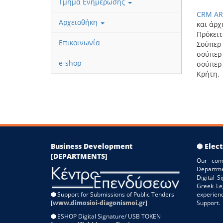
Τμήμα Ενημέρωσης
CRM AR
Αρχειοθήκη
και άρχ
Πρόκειτ
Επικοινωνία
Σούπερ 
σούπερ 
e-shop
σούπερ 
Κρήτη.
Business Development
⬢ Elect
[DEPARTMENTS]
Our com
Departme
Digital 
Greek Le
⬢
Support for Submissions of Public Tenders
experien
[
www.dimosioi-diagonismoi.gr
]
Support.
⬢
ESHOP Digital Signature/ USB TOKEN