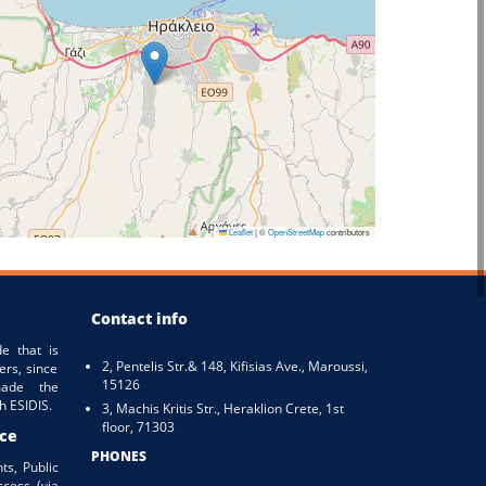
Leaflet
|
©
OpenStreetMap
contributors
Contact info
e that is
2, Pentelis Str.& 148, Kifisias Ave., Maroussi,
ers, since
15126
ade the
h ESIDIS.
3, Machis Kritis Str., Heraklion Crete, 1st
floor, 71303
ice
PHONES
ts, Public
ccess (via