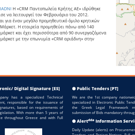
IADNI
Η «CRM Παντοπωλεία Κρήτης ΑΕ» ιδρύθηκε
ισε να λειτουργεί τον Φεβρουάριο του 2012.
αι για έναν μεγάλο προμηθευτικό όμιλο κρητικών
Μάρκετ. Η εταιρεία προμηθεύει πάνω από 140
μάρκετ και έχει περισσότερα από 90 συνεργαζόμενα
μάρκετ με την επωνυμία «CRM αριάδνη» στην
ronic/ Digital Signature [ES]
⬢ Public Tenders [PT]
pany has a specialized Technical
We are the 1st company nationwid
nt, responsible for the issuance of
specialized in Electronic Public Tend
Signatures, based on requirements of
the Greek Legal Framework m
gislation. With more than 5 years of
submission of Bids mandatory throug
ce throughout Greece and with Full
dda
⬢ Alert
Information Serv
Daily Update (alerts) on Procuremen
Tenders and Project Notices. Full a