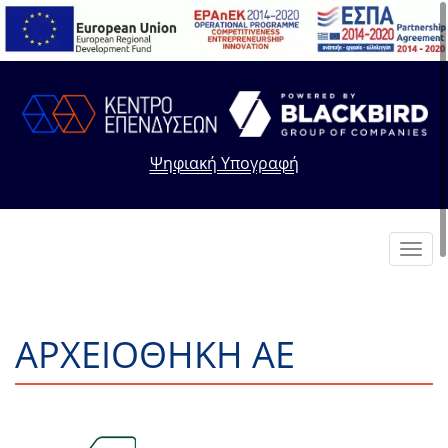
Ψηφιακή Υπογραφή
Toggl
navig
ΑΡΧΕΙΟΘΗΚΗ ΑΕ