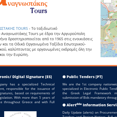
ΣΤΑΚΗΣ TOURS
- Το ταξιδιωτικό
 Αναγνωστάκης Tours με έδρα την Αργυρούπολη
ήνα δραστηριοποιείται από το 1965 στις ενοικιάσεις
 και τα Οδικά Οργανωμένα Ταξίδια Εσωτερικού-
κού, καλύπτοντας με οργανωμένες εκδρομές όλη την
και την Ευρώπη.
ronic/ Digital Signature [ES]
⬢ Public Tenders [PT]
pany has a specialized Technical
We are the 1st company nationwid
nt, responsible for the issuance of
specialized in Electronic Public Tend
Signatures, based on requirements of
the Greek Legal Framework m
gislation. With more than 5 years of
submission of Bids mandatory throug
ce throughout Greece and with Full
dda
⬢ Alert
Information Serv
Daily Update (alerts) on Procuremen
Tenders and Project Notices. Full a