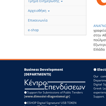
Τμήμα Ενημέρωσης
Αρχειοθήκη
Επικοινωνία
ΑΝΑΓΝΩ
e-shop
γραφείο
στην Αθ
πούλμαν
Εξωτερι
Ελλάδα 
Business Development
⬢ Elect
[DEPARTMENTS]
Our com
Departme
Digital 
Greek Le
⬢
Support for Submissions of Public Tenders
experien
[
www.dimosioi-diagonismoi.gr
]
Support.
⬢
ESHOP Digital Signature/ USB TOKEN