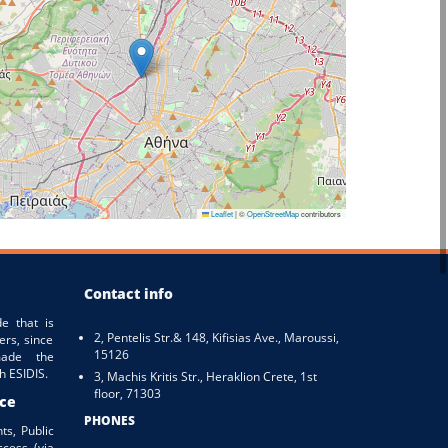
Leaflet
|
©
OpenStreetMap
contributors
Contact info
e that is
2, Pentelis Str.& 148, Kifisias Ave., Maroussi,
ers, since
15126
ade the
h ESIDIS.
3, Machis Kritis Str., Heraklion Crete, 1st
floor, 71303
ice
PHONES
ts, Public
ccess (via