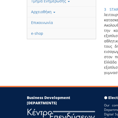
Τμήμα Ενημέρωσης
3 STA
Αρχειοθήκη
λειτου
κατασ
Επικοινωνία
Ακολου
την κα
e-shop
εξοπλι
αθλητικ
τους δ
εισαγωγ
στον π
Ελλάδα
εξοπλι
γυμνασ
Business Development
⬢ Elect
[DEPARTMENTS]
Our com
Departme
Digital 