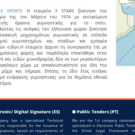
RS
SPORTS
Η εταιρεία 3 STARS ξεκίνησε την
ργία της τον Μάρτιο του 1974 με αντικείμενο
κευής όργανα γυμναστικής για το σπίτι.
θώντας τις ανάγκες του ελληνικού χώρου ξεκίνησε
τασκευή μηχανημάτων γυμναστικής σε επίπεδο
σμού γυμναστηρίων και σταδίων και εμπορία
ών ειδών.Η εταιρεία άρχισε τη συνεργασία της με
ημόσιους φορείς και παράλληλα επεκτάθηκε στην
ή και ειδών χιονοδρομίας δύο εκ των μεγαλυτέρων
αγκόσμιο χώρο με αποκλειστικότητα για όλη την
 μέχρι και σήμερα. Επίσης το ίδιο έτος εισάγει
σμό ενόργανης γυμναστικής για τα δημόσια εθνικά
τήρια.
ronic/ Digital Signature [ES]
⬢ Public Tenders [PT]
pany has a specialized Technical
We are the 1st company nationwid
nt, responsible for the issuance of
specialized in Electronic Public Tend
Signatures, based on requirements of
the Greek Legal Framework m