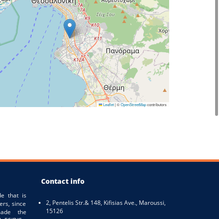
Leaflet
|
©
OpenStreetMap
contributors
Contact info
e that is
2, Pentelis Str.& 148, Kifisias Ave., Maroussi,
ers, since
15126
ade the