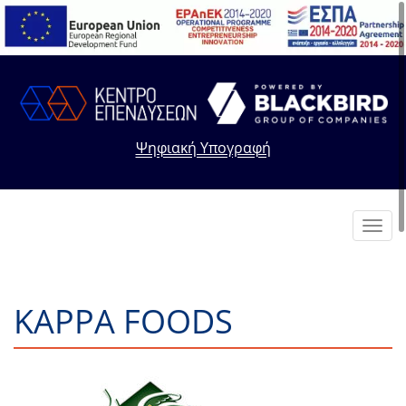
Ψηφιακή Υπογραφή
Toggl
navig
KAPPA FOODS