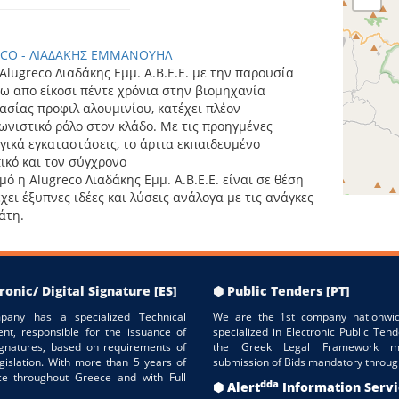
CO - ΛΙΑΔΑΚΗΣ ΕΜΜΑΝΟΥΗΛ
Alugreco Λιαδάκης Εμμ. Α.Β.Ε.Ε. με την παρουσία
ω απο είκοσι πέντε χρόνια στην βιομηχανία
ασίας προφιλ αλουμινίου, κατέχει πλέον
νιστικό ρόλο στον κλάδο. Με τις προηγμένες
γικά εγκαταστάσεις, το άρτια εκπαιδευμένο
κό και τον σύγχρονο
μό η Alugreco Λιαδάκης Εμμ. Α.Β.Ε.Ε. είναι σε θέση
χει έξυπνες ιδέες και λύσεις ανάλογα με τις ανάγκες
άτη.
ronic/ Digital Signature [ES]
⬢ Public Tenders [PT]
pany has a specialized Technical
We are the 1st company nationwid
nt, responsible for the issuance of
specialized in Electronic Public Tend
Signatures, based on requirements of
the Greek Legal Framework m
gislation. With more than 5 years of
submission of Bids mandatory throug
ce throughout Greece and with Full
dda
⬢ Alert
Information Serv