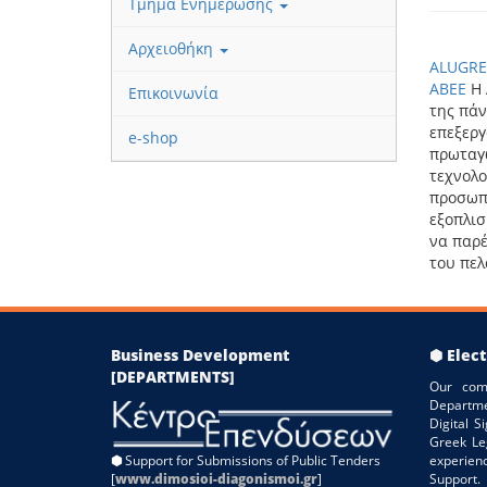
Τμήμα Ενημέρωσης
Αρχειοθήκη
ALUGRE
ΑΒΕΕ
H 
Επικοινωνία
της πάν
επεξεργ
e-shop
πρωταγω
τεχνολο
προσωπι
εξοπλισ
να παρέ
του πελ
Business Development
⬢ Elect
[DEPARTMENTS]
Our com
Departme
Digital 
Greek Le
⬢
Support for Submissions of Public Tenders
experien
[
www.dimosioi-diagonismoi.gr
]
Support.