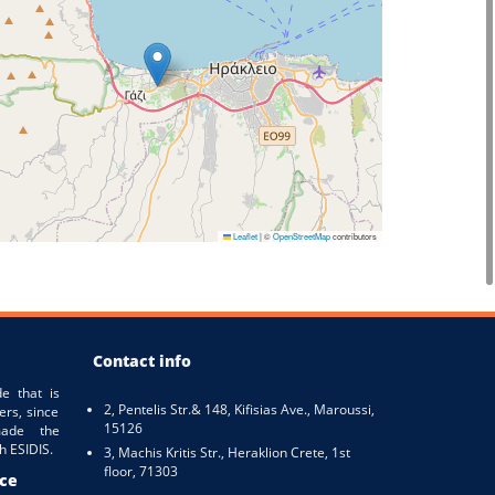
Leaflet
|
©
OpenStreetMap
contributors
Contact info
e that is
2, Pentelis Str.& 148, Kifisias Ave., Maroussi,
ers, since
15126
ade the
h ESIDIS.
3, Machis Kritis Str., Heraklion Crete, 1st
floor, 71303
ice